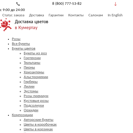
8 (800) 777-53-82
с 9:00 до 24:00
Обратный звонок
Статус заказа
Доставка
Гарантии
Контакты
Салонам
In English
Доставка цветов
в Кумертау
Розы
Все букеты
Букеты цветов
Букеты из роз
Гортензии
Тюльпаны
Пионы
Хризантемы
Альстромерии
Герберы
Лилии
Эустомы
Розы премиум
Кустовые розы
Подсолнухи
Орхидеи
Композиции
Авторские букеты
Цветы в коробочках
Цветы в корзинах