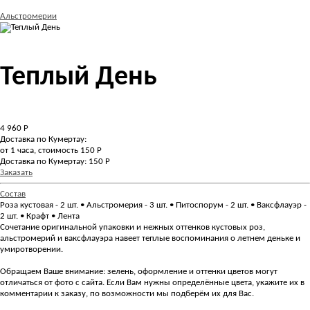
Альстромерии
Теплый День
4 960
Р
Доставка по Кумертау:
от 1 часа, стоимость 150 Р
Доставка по Кумертау: 150 Р
Заказать
Состав
Роза кустовая - 2 шт. • Альстромерия - 3 шт. • Питоспорум - 2 шт. • Ваксфлауэр -
2 шт. • Крафт • Лента
Сочетание оригинальной упаковки и нежных оттенков кустовых роз,
альстромерий и ваксфлауэра навеет теплые воспоминания о летнем деньке и
умиротворении.
Обращаем Ваше внимание: зелень, оформление и оттенки цветов могут
отличаться от фото с сайта. Если Вам нужны определённые цвета, укажите их в
комментарии к заказу, по возможности мы подберём их для Вас.