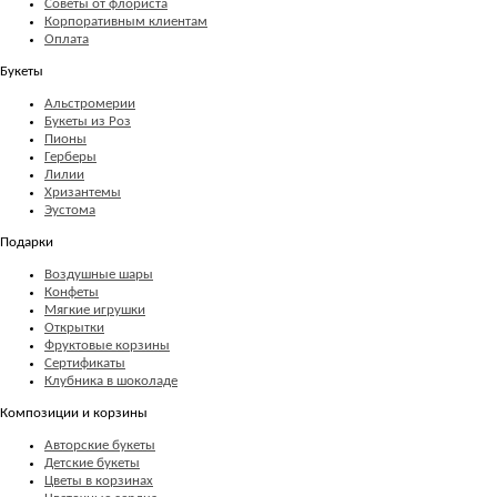
Советы от флориста
Корпоративным клиентам
Оплата
Букеты
Альстромерии
Букеты из Роз
Пионы
Герберы
Лилии
Хризантемы
Эустома
Подарки
Воздушные шары
Конфеты
Мягкие игрушки
Открытки
Фруктовые корзины
Сертификаты
Клубника в шоколаде
Композиции и корзины
Авторские букеты
Детские букеты
Цветы в корзинах