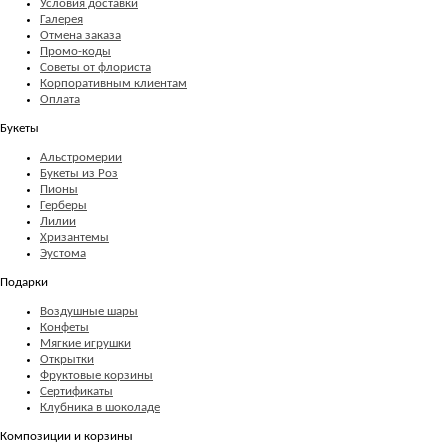
Условия доставки
Галерея
Отмена заказа
Промо-коды
Советы от флориста
Корпоративным клиентам
Оплата
Букеты
Альстромерии
Букеты из Роз
Пионы
Герберы
Лилии
Хризантемы
Эустома
Подарки
Воздушные шары
Конфеты
Мягкие игрушки
Открытки
Фруктовые корзины
Сертификаты
Клубника в шоколаде
Композиции и корзины