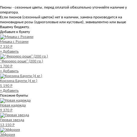
Пионы - сезонные цветы, перед оплатой обязательно уточняйте наличие у
оператора.
Если пионов (сезонный цветок) нет в наличии, замена производится на
пионовидные розы (одноголовые или кустовые), эквивалентно или выше
Вашему бюджету.
Добавьте к букету
Мишка с Розами
7 310 Р
+ Добавить
"Ферреро роше" (200 гр.)
1 700 Р
+ Добавить
Корзина Баунти (4 кг.)
5 190 Р
+ Добавить
Похожие букеты
Новая надежда
9 370 Р
Первая звезда
13 150 Р
Эйфория