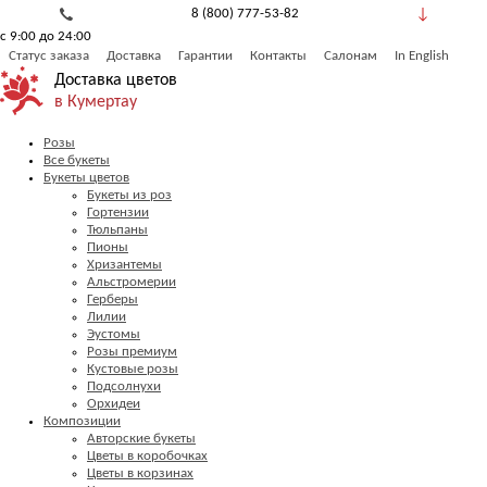
8 (800) 777-53-82
с 9:00 до 24:00
Обратный звонок
Статус заказа
Доставка
Гарантии
Контакты
Салонам
In English
Доставка цветов
в Кумертау
Розы
Все букеты
Букеты цветов
Букеты из роз
Гортензии
Тюльпаны
Пионы
Хризантемы
Альстромерии
Герберы
Лилии
Эустомы
Розы премиум
Кустовые розы
Подсолнухи
Орхидеи
Композиции
Авторские букеты
Цветы в коробочках
Цветы в корзинах