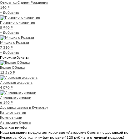
Открытка С днем Рождения
140 Р
+ Добавить
Приятного чаепития
5 940 Р
+ Добавить
Мишка с Розами
7 310 Р
+ Добавить
Похожие букеты
Белые Облака
12 280 Р
Ласковая акварель
4 070 Р
Лиловые сумерки
6 140 Р
Доставка цветов в Кумертау
Каталог цветов
Композиции
Авторские букеты
Хрупкая нимфа
Наша компания предлагает красивые «Авторские букеты» с доставкой по
Кумертау. «Хрупкая нимфа» по цене 4120 руб - это отличный подарок!