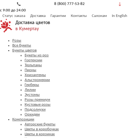
8 (800) 777-53-82
с 9:00 до 24:00
Обратный звонок
Статус заказа
Доставка
Гарантии
Контакты
Салонам
In English
Доставка цветов
в Кумертау
Розы
Все букеты
Букеты цветов
Букеты из роз
Гортензии
Тюльпаны
Пионы
Хризантемы
Альстромерии
Герберы
Лилии
Эустомы
Розы премиум
Кустовые розы
Подсолнухи
Орхидеи
Композиции
Авторские букеты
Цветы в коробочках
Цветы в корзинах